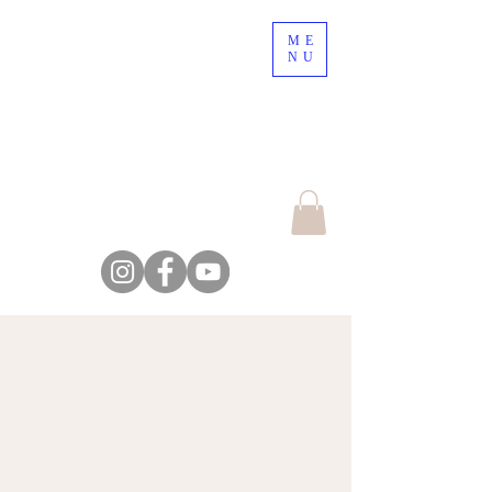
ME
10% rabatt på onlinebokning!
NU
Använd koden TIME OUT
Escape the crowd,
explore the nature
Farm Backsjön