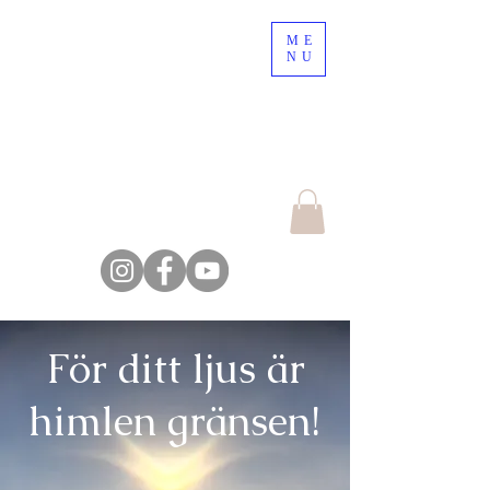
ME
10% rabatt på onlinebokning!
NU
Använd koden TIME OUT
Escape the crowd,
explore the nature
Farm Backsjön
För ditt ljus är
himlen gränsen!