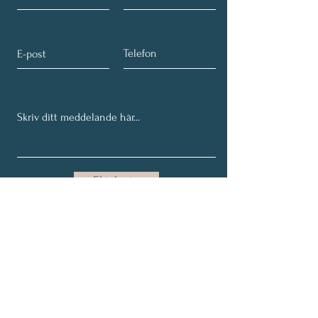
Skicka in
Få våra senaste äventyr