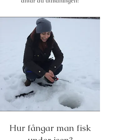
antar du utmaningen?
Hur fångar man fisk
under isen?