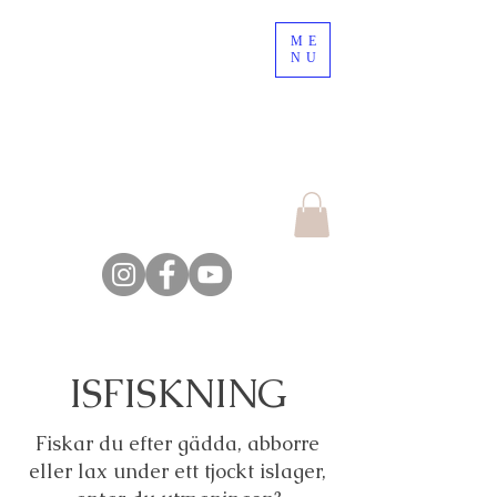
ME
10% rabatt på onlinebokning!
NU
Använd koden TIME OUT
Escape the crowd,
explore the nature
Farm Backsjön
ISFISKNING
Fiskar du efter gädda, abborre
eller lax under ett tjockt islager,