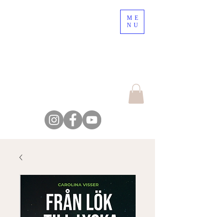
ME
10% rabatt på onlinebokning!
NU
Använd koden TIME OUT
Escape the crowd,
explore the nature
Farm Backsjön