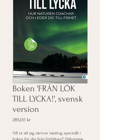
Boken 'FRÅN LÖK
TILL LYCKA!', svensk
version
Pris
285,00 kr
Vill ni att jag skriver nånting speciellt i
boken för dig från författare? Hälsningar,